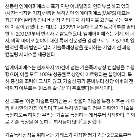
신동헌 엠에이피에스 대표가 지난 이데일리와 인터뷰를 하고 있다.
(사진= 석지헌 기자)신동헌 특허법인 엠에이피에스(MAPS) 대표는 
최근 이데일리와 만나 비상장 기업 투자 시 따져볼 요건을 묻는 질문
에 이 같이 답했다. 신 대표는 1999년 서울대학교 재료공학부를 졸업
한 뒤 2001년부터 변리사로 활동해왔다. 엠에이피에스는 기계, 에너
지, 의약, 바이오 분야에 대한 특허 전문성을 강점으로 두고 있으며, 일
반적인 특허 법인과 달리 기술특례상장을 준비하는 기업에 전 과정 
컨설팅 서비스를 제공한다.
엠에이피에스는 현재까지 20건이 넘는 기술특례상장 컨설팅을 수행
했으며, 이들 모두 100% 성공률로 상장에 이르렀다는 설명이다. 특
허 중심의 조력에 그치지 않고, 기술성 평가 준비부터 상장 이후의 전
략까지 아우르는 ‘원스톱 솔루션’이 주효했다는 분석이다.
신 대표는 “어떤 기술로 평가받는 게 좋을지 기술을 특정 해주는 게 우
리 회사만의 강점”이라며 “다른 특허 법인들의 경우 의뢰인이 기술을 
특정하도록 하지만 우리는 기술을 특정하는 데서부터 시작한다. 의외
로 기술 특정을 잘 못하는 회사들이 많다”고 말했다.
기술특례상장을 위해서는 거래소가 지정한 평가 기관 2곳으로부터 