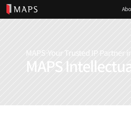
Abo
MAPS-Your Trusted IP Partner in
MAPS Intellectu