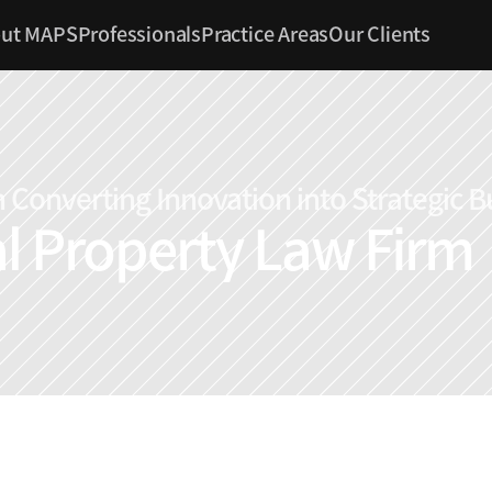
ut MAPS
Professionals
Practice Areas
Our Clients
 Converting Innovation into Strategic B
al Property Law Firm