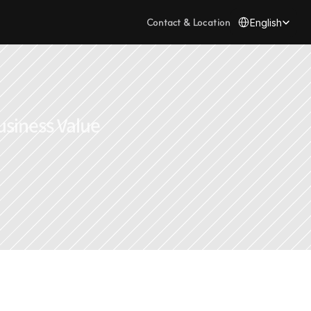
Select Language
Contact & Location
English
usiness Value